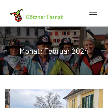
Skip
to
Götzner Fasnat
content
Monat:
Februar 2024