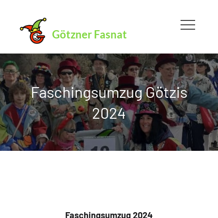
Skip
to
Götzner Fasnat
content
Faschingsumzug Götzis
2024
Faschingsumzug 2024