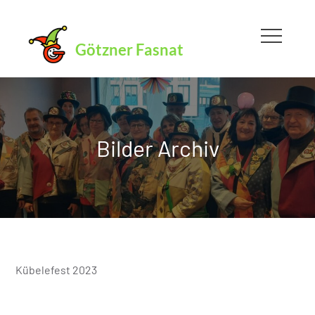
Skip
to
Götzner Fasnat
content
Bilder Archiv
Kübelefest 2023